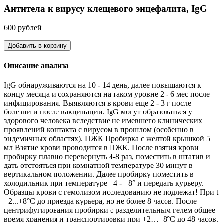
Антитела к вирусу клещевого энцефалита, IgG
600 рублей
Добавить в корзину
Описание анализа
IgG обнаруживаются на 10 - 14 день, далее повышаются к
концу месяца и сохраняются на таком уровне 2 - 6 мес после
инфицирования. Выявляются в крови еще 2 - 3 г после
болезни и после вакцинации. IgG могут образоваться у
здорового человека вследствие не имевшего клинических
проявлений контакта с вирусом в прошлом (особенно в
эндемичных областях). ПЖК Пробирка с желтой крышкой 5
мл Взятие крови проводится в ПЖК. После взятия крови
пробирку плавно перевернуть 4-8 раз, поместить в штатив и
дать отстояться при комнатной температуре 30 минут в
вертикальном положении. Далее пробирку поместить в
холодильник при температуре +4 - +8° и передать курьеру.
Образцы крови с гемолизом исследованию не подлежат! При t
+2...+8°С до приезда курьера, но не более 8 часов. После
центрифугирования пробирки с разделительным гелем общее
время хранения и транспортировки при +2…+8°С до 48 часов.