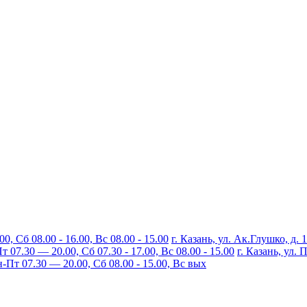
, Сб 08.00 - 16.00, Вс 08.00 - 15.00
г. Казань, ул. Ак.Глушко, д. 
07.30 — 20.00, Сб 07.30 - 17.00, Вс 08.00 - 15.00
г. Казань, ул.
Пт 07.30 — 20.00, Сб 08.00 - 15.00, Вс вых