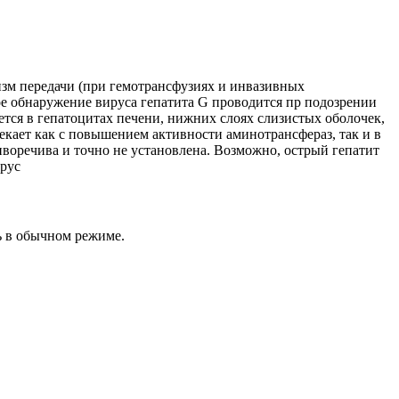
изм передачи (при гемотрансфузиях и инвазивных
ное обнаружение вируса гепатита G проводится пр подозрении
тся в гепатоцитах печени, нижних слоях слизистых оболочек,
текает как с повышением активности аминотрансфераз, так и в
воречива и точно не установлена. Возможно, острый гепатит
ирус
ь в обычном режиме.