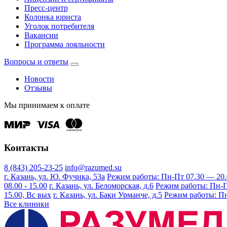
Пресс-центр
Колонка юриста
Уголок потребителя
Вакансии
Программа лояльности
Вопросы и ответы
Новости
Отзывы
Мы принимаем к оплате
Контакты
8 (843) 205-23-25
info@razumed.su
г. Казань, ул. Ю. Фучика, 53а
Режим работы: Пн-Пт 07.30 — 20.00
08.00 - 15.00
г. Казань, ул. Беломорская, д.6
Режим работы: Пн-Пт 
15.00, Вс вых
г. Казань, ул. Баки Урманче, д.5
Режим работы: Пн-
Все клиники