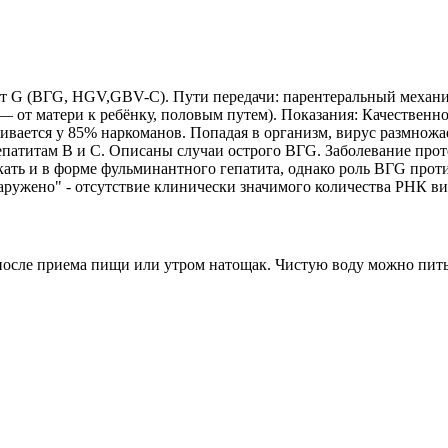
тит G (ВГG, HGV,GBV-C). Пути передачи: парентеральный механ
 — от матери к ребёнку, половым путем). Показания: Качествен
вается у 85% наркоманов. Попадая в организм, вирус размножае
 гепатитам В и С. Описаны случаи острого BГG. Заболевание про
ать и в форме фульминантного гепатита, однако роль BГG проти
наружено" - отсутствие клинически значимого количества РНК в
са после приема пищи или утром натощак. Чистую воду можно пит