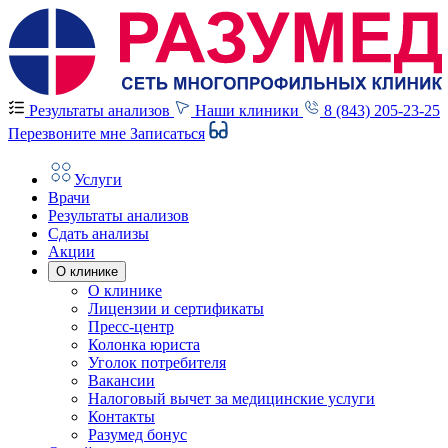
Результаты анализов
Наши клиники
8 (843) 205-23-25
Перезвоните мне
Записаться
Услуги
Врачи
Результаты анализов
Сдать анализы
Акции
О клинике
О клинике
Лицензии и сертификаты
Пресс-центр
Колонка юриста
Уголок потребителя
Вакансии
Налоговый вычет за медицинские услуги
Контакты
Разумед бонус