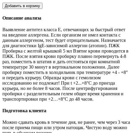
Добавить в корзину
Описание анализа
Выявление антител класса Е, отвечающих за быстрый ответ
на введение аллергена. Если организм не имел контакта с
данным аллергеном, тест будет отрицательным. Назначается
для диагностики IgE-зависимой аллергии (атопии). ПЖК
Пробирка с желтой крышкой 5 мл Взятие крови проводится в
ПЖК. После взятия крови пробирку плавно перевернуть 4-8
раз, поместить в штатив и дать отстояться при комнатной
температуре 30 минут в вертикальном положении. Далее
пробирку поместить в холодильник при температуре +4 - +8°
и передать курьеру. Образцы крови с гемолизом
исследованию не подлежат! При t +2...+8°С до приезда
курьера, но не более 8 часов. После центрифугирования
пробирки с разделительным гелем общее время хранения и
транспортировки при +2…+8°С до 48 часов.
Подготовка клиента
Можно сдавать кровь в течение дня, не ранее, чем через 3 часа
после приема пищи или утром натощак. Чистую воду можно
пить в обычном режиме.