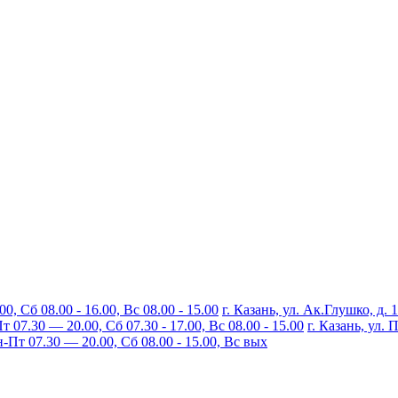
, Сб 08.00 - 16.00, Вс 08.00 - 15.00
г. Казань, ул. Ак.Глушко, д. 
07.30 — 20.00, Сб 07.30 - 17.00, Вс 08.00 - 15.00
г. Казань, ул.
Пт 07.30 — 20.00, Сб 08.00 - 15.00, Вс вых