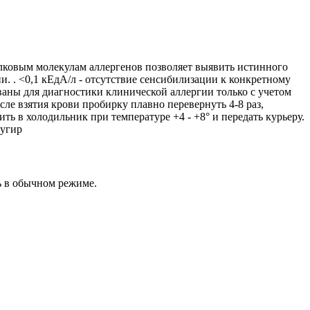
лковым молекулам аллергенов позволяет выявить истинного
 . <0,1 кЕдА/л - отсутствие сенсибилизации к конкретному
ваны для диагностики клинической аллергии только с учетом
е взятия крови пробирку плавно перевернуть 4-8 раз,
ь в холодильник при температуре +4 - +8° и передать курьеру.
фугир
ь в обычном режиме.