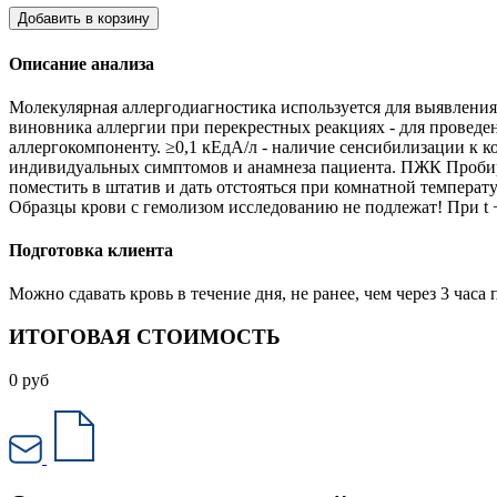
Добавить в корзину
Описание анализа
Молекулярная аллергодиагностика используется для выявлени
виновника аллергии при перекрестных реакциях - для проведе
аллергокомпоненту. ≥0,1 кЕдА/л - наличие сенсибилизации к к
индивидуальных симптомов и анамнеза пациента. ПЖК Пробирк
поместить в штатив и дать отстояться при комнатной температ
Образцы крови с гемолизом исследованию не подлежат! При t +2
Подготовка клиента
Можно сдавать кровь в течение дня, не ранее, чем через 3 ча
ИТОГОВАЯ СТОИМОСТЬ
0
руб