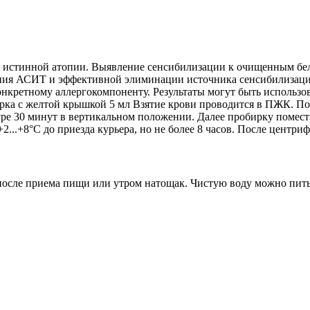
я истинной атопии. Выявление сенсибилизации к очищенным бе
ния АСИТ и эффективной элиминации источника сенсибилизации.
онкретному аллергокомпоненту. Результаты могут быть использо
а с желтой крышкой 5 мл Взятие крови проводится в ПЖК. Посл
уре 30 минут в вертикальном положении. Далее пробирку поместит
...+8°С до приезда курьера, но не более 8 часов. После центри
са после приема пищи или утром натощак. Чистую воду можно пит