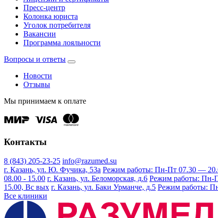
Пресс-центр
Колонка юриста
Уголок потребителя
Вакансии
Программа лояльности
Вопросы и ответы
Новости
Отзывы
Мы принимаем к оплате
Контакты
8 (843) 205-23-25
info@razumed.su
г. Казань, ул. Ю. Фучика, 53а
Режим работы: Пн-Пт 07.30 — 20.00
08.00 - 15.00
г. Казань, ул. Беломорская, д.6
Режим работы: Пн-Пт 
15.00, Вс вых
г. Казань, ул. Баки Урманче, д.5
Режим работы: Пн-
Все клиники