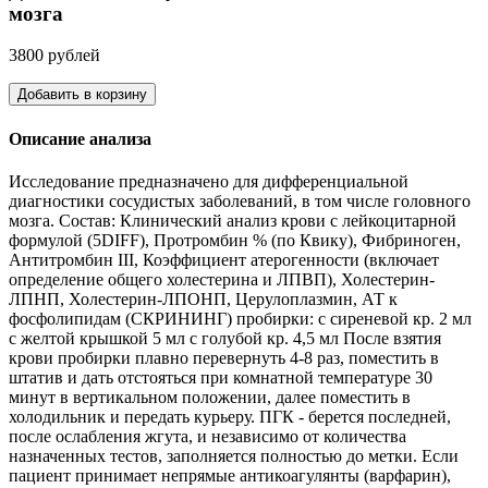
мозга
3800 рублей
Добавить в корзину
Описание анализа
Исследование предназначено для дифференциальной
диагностики сосудистых заболеваний, в том числе головного
мозга. Состав: Клинический анализ крови с лейкоцитарной
формулой (5DIFF), Протрoмбин % (по Квику), Фибриноген,
Антитромбин III, Коэффициент атерогенности (включает
определение общего холестерина и ЛПВП), Холестерин-
ЛПНП, Холестерин-ЛПОНП, Церулоплазмин, АТ к
фосфолипидам (СКРИНИНГ) пробирки: с сиреневой кр. 2 мл
с желтой крышкой 5 мл с голубой кр. 4,5 мл После взятия
крови пробирки плавно перевернуть 4-8 раз, поместить в
штатив и дать отстояться при комнатной температуре 30
минут в вертикальном положении, далее поместить в
холодильник и передать курьеру. ПГК - берется последней,
после ослабления жгута, и независимо от количества
назначенных тестов, заполняется полностью до метки. Если
пациент принимает непрямые антикоагулянты (варфарин),