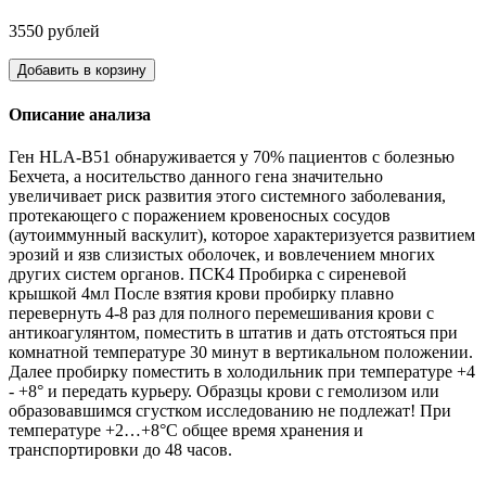
3550 рублей
Добавить в корзину
Описание анализа
Ген HLA-B51 обнаруживается у 70% пациентов с болезнью
Бехчета, а носительство данного гена значительно
увеличивает риск развития этого системного заболевания,
протекающего с поражением кровеносных сосудов
(аутоиммунный васкулит), которое характеризуется развитием
эрозий и язв слизистых оболочек, и вовлечением многих
других систем органов. ПСК4 Пробирка с сиреневой
крышкой 4мл После взятия крови пробирку плавно
перевернуть 4-8 раз для полного перемешивания крови с
антикоагулянтом, поместить в штатив и дать отстояться при
комнатной температуре 30 минут в вертикальном положении.
Далее пробирку поместить в холодильник при температуре +4
- +8° и передать курьеру. Образцы крови с гемолизом или
образовавшимся сгустком исследованию не подлежат! При
температуре +2…+8°С общее время хранения и
транспортировки до 48 часов.