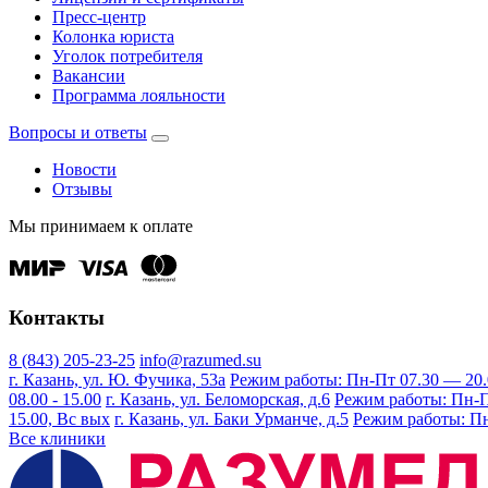
Пресс-центр
Колонка юриста
Уголок потребителя
Вакансии
Программа лояльности
Вопросы и ответы
Новости
Отзывы
Мы принимаем к оплате
Контакты
8 (843) 205-23-25
info@razumed.su
г. Казань, ул. Ю. Фучика, 53а
Режим работы: Пн-Пт 07.30 — 20.00
08.00 - 15.00
г. Казань, ул. Беломорская, д.6
Режим работы: Пн-Пт 
15.00, Вс вых
г. Казань, ул. Баки Урманче, д.5
Режим работы: Пн-
Все клиники