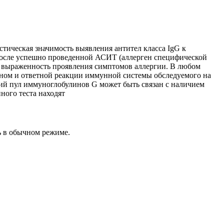
стическая значимость выявления антител класса IgG к
 После успешно проведенной АСИТ (аллерген специфической
я выраженность проявления симптомов аллергии. В любом
геном и ответной реакции иммунной системы обследуемого на
ий пул иммуноглобулинов G может быть связан с наличием
ного теста находят
ь в обычном режиме.