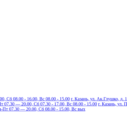
, Сб 08.00 - 16.00, Вс 08.00 - 15.00
г. Казань, ул. Ак.Глушко, д. 
07.30 — 20.00, Сб 07.30 - 17.00, Вс 08.00 - 15.00
г. Казань, ул.
Пт 07.30 — 20.00, Сб 08.00 - 15.00, Вс вых