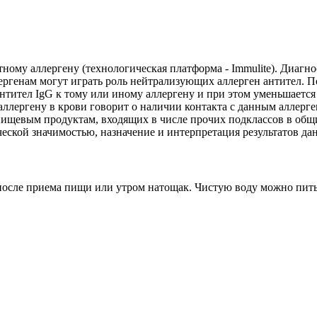
ному аллергену (технологическая платформа - Immulite). Диагно
лергенам могут играть роль нейтрализующих аллерген антител.
тител IgG к тому или иному аллергену и при этом уменьшаетс
 аллергену в крови говорит о наличии контакта с данным аллер
пищевым продуктам, входящих в числе прочих подклассов в общ
ской значимостью, назначение и интерпретация результатов дан
са после приема пищи или утром натощак. Чистую воду можно пит