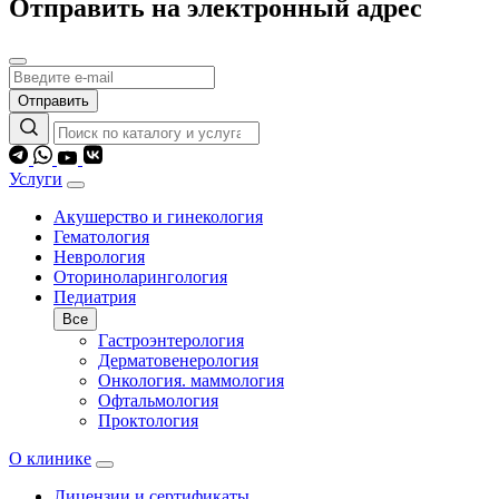
Отправить на электронный адрес
Отправить
Услуги
Акушерство и гинекология
Гематология
Неврология
Оториноларингология
Педиатрия
Все
Гастроэнтерология
Дерматовенерология
Онкология. маммология
Офтальмология
Проктология
О клинике
Лицензии и сертификаты