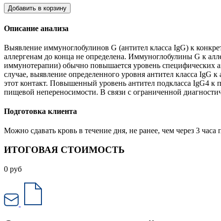
Добавить в корзину
Описание анализа
Выявление иммуноглобулинов G (антител класса IgG) к конкрет
аллергенам до конца не определена. Иммуноглобулины G к ал
иммунотерапии) обычно повышается уровень специфических ан
случае, выявление определенного уровня антител класса IgG к
этот контакт. Повышенный уровень антител подкласса IgG4 к 
пищевой непереносимости. В связи с ограниченной диагностиче
Подготовка клиента
Можно сдавать кровь в течение дня, не ранее, чем через 3 ча
ИТОГОВАЯ СТОИМОСТЬ
0
руб