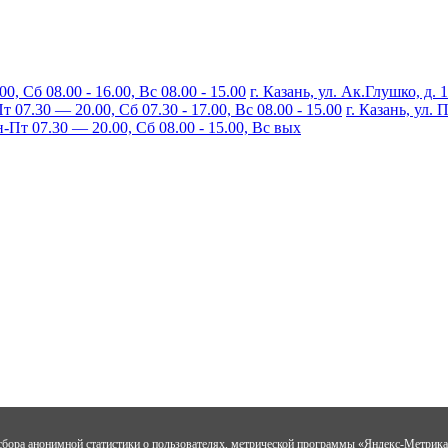
, Сб 08.00 - 16.00, Вс 08.00 - 15.00
г. Казань, ул. Ак.Глушко, д. 
07.30 — 20.00, Сб 07.30 - 17.00, Вс 08.00 - 15.00
г. Казань, ул.
Пт 07.30 — 20.00, Сб 08.00 - 15.00, Вс вых
я сбора анонимной статистики о пользователях, метрической программы «Яндекс-Метрик