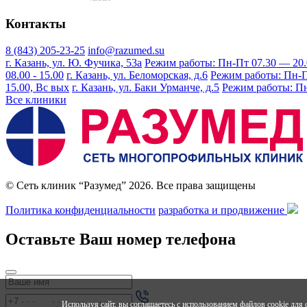
Контакты
8 (843) 205-23-25
info@razumed.su
г. Казань, ул. Ю. Фучика, 53а
Режим работы: Пн-Пт 07.30 — 20.00
08.00 - 15.00
г. Казань, ул. Беломорская, д.6
Режим работы: Пн-Пт 
15.00, Вс вых
г. Казань, ул. Баки Урманче, д.5
Режим работы: Пн-
Все клиники
© Сеть клиник “Разумед” 2026. Все права защищены
Политика конфиденциальности
разработка и продвижение
Оставьте Ваш номер телефона
Используя сайт, вы соглашаетесь с использованием файлов cookie дл