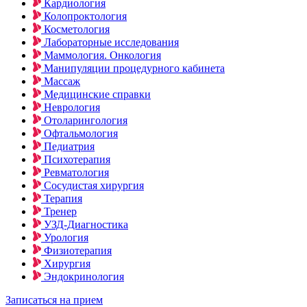
Кардиология
Колопроктология
Косметология
Лабораторные исследования
Маммология. Онкология
Манипуляции процедурного кабинета
Массаж
Медицинские справки
Неврология
Отоларингология
Офтальмология
Педиатрия
Психотерапия
Ревматология
Сосудистая хирургия
Терапия
Тренер
УЗД-Диагностика
Урология
Физиотерапия
Хирургия
Эндокринология
Записаться на прием