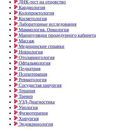
ДНК-тест на отцовство
Кардиология
Колопроктология
Косметология
Лабораторные исследования
Маммология. Онкология
Манипуляции процедурного кабинета
Массаж
Медицинские справки
Неврология
Отоларингология
Офтальмология
Педиатрия
Психотерапия
Ревматология
Сосудистая хирургия
Терапия
Тренер
УЗД-Диагностика
Урология
Физиотерапия
Хирургия
Эндокринология