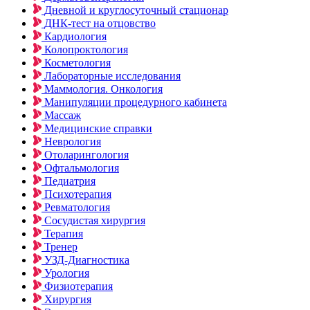
Дневной и круглосуточный стационар
ДНК-тест на отцовство
Кардиология
Колопроктология
Косметология
Лабораторные исследования
Маммология. Онкология
Манипуляции процедурного кабинета
Массаж
Медицинские справки
Неврология
Отоларингология
Офтальмология
Педиатрия
Психотерапия
Ревматология
Сосудистая хирургия
Терапия
Тренер
УЗД-Диагностика
Урология
Физиотерапия
Хирургия