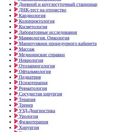
Дневной и круглосуточный стационар
ДНК-тест на отцовство
Кардиология
Колопроктология
Косметология
Лабораторные исследования
Маммология. Онкология
Манипуляции процедурного кабинета
Массаж
Медицинские справки
Неврология
Отоларингология
Офтальмология
Педиатрия
Психотерапия
Ревматология
Сосудистая хирургия
Терапия
Тренер
УЗД-Диагностика
Урология
Физиотерапия
Хирургия