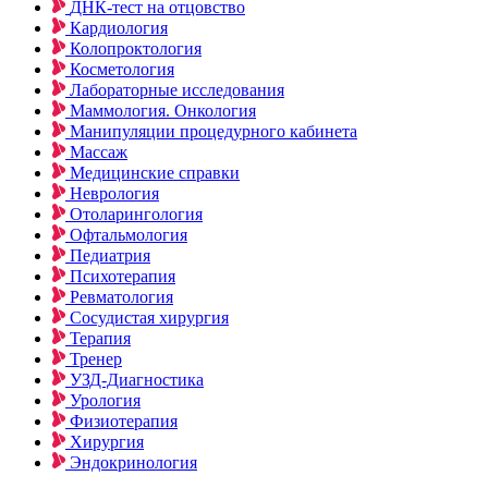
ДНК-тест на отцовство
Кардиология
Колопроктология
Косметология
Лабораторные исследования
Маммология. Онкология
Манипуляции процедурного кабинета
Массаж
Медицинские справки
Неврология
Отоларингология
Офтальмология
Педиатрия
Психотерапия
Ревматология
Сосудистая хирургия
Терапия
Тренер
УЗД-Диагностика
Урология
Физиотерапия
Хирургия
Эндокринология