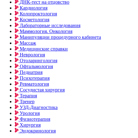
ДНК-тест на отцовство
Кардиология
Колопроктология
Косметология
Лабораторные исследования
Маммология. Онкология
Манипуляции процедурного кабинета
Массаж
Медицинские справки
Неврология
Отоларингология
Офтальмология
Педиатрия
Психотерапия
Ревматология
Сосудистая хирургия
Терапия
Тренер
УЗД-Диагностика
Урология
Физиотерапия
Хирургия
Эндокринология