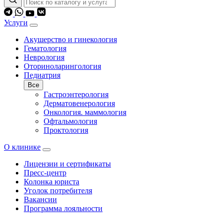
Услуги
Акушерство и гинекология
Гематология
Неврология
Оториноларингология
Педиатрия
Все
Гастроэнтерология
Дерматовенерология
Онкология. маммология
Офтальмология
Проктология
О клинике
Лицензии и сертификаты
Пресс-центр
Колонка юриста
Уголок потребителя
Вакансии
Программа лояльности