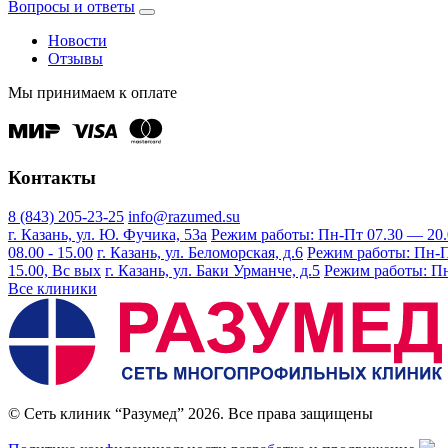
Вопросы и ответы
Новости
Отзывы
Мы принимаем к оплате
Контакты
8 (843) 205-23-25
info@razumed.su
г. Казань, ул. Ю. Фучика, 53а
Режим работы: Пн-Пт 07.30 — 20.00
08.00 - 15.00
г. Казань, ул. Беломорская, д.6
Режим работы: Пн-Пт 
15.00, Вс вых
г. Казань, ул. Баки Урманче, д.5
Режим работы: Пн-
Все клиники
© Сеть клиник “Разумед” 2026. Все права защищены