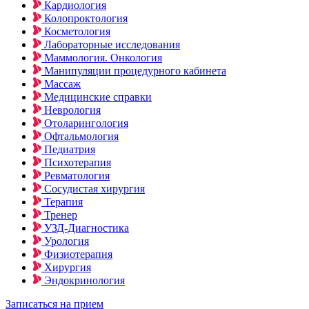
Кардиология
Колопроктология
Косметология
Лабораторные исследования
Маммология. Онкология
Манипуляции процедурного кабинета
Массаж
Медицинские справки
Неврология
Отоларингология
Офтальмология
Педиатрия
Психотерапия
Ревматология
Сосудистая хирургия
Терапия
Тренер
УЗД-Диагностика
Урология
Физиотерапия
Хирургия
Эндокринология
Записаться на прием