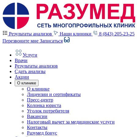
Результаты анализов
Наши клиники
8 (843) 205-23-25
Перезвоните мне
Записаться
Услуги
Врачи
Результаты анализов
Сдать анализы
Акции
О клинике
О клинике
Лицензии и сертификаты
Пресс-центр
Колонка юриста
Уголок потребителя
Вакансии
Налоговый вычет за медицинские услуги
Контакты
Разумед бонус