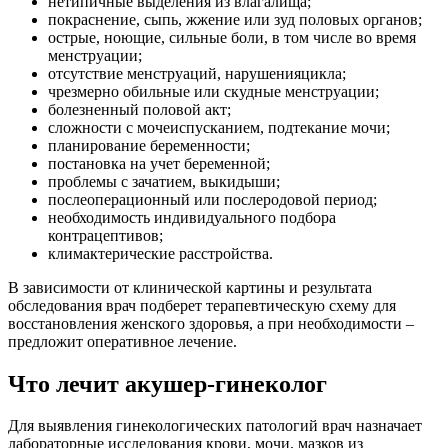
нетипичные выделения из влагалища;
покраснение, сыпь, жжение или зуд половых органов;
острые, ноющие, сильные боли, в том числе во время
менструации;
отсутствие менструаций, нарушенияцикла;
чрезмерно обильные или скудные менструации;
болезненный половой акт;
сложности с мочеиспусканием, подтекание мочи;
планирование беременности;
постановка на учет беременной;
проблемы с зачатием, выкидыши;
послеоперационный или послеродовой период;
необходимость индивидуального подбора
контрацептивов;
климактерические расстройства.
В зависимости от клинической картины и результата
обследования врач подберет терапевтическую схему для
восстановления женского здоровья, а при необходимости –
предложит оперативное лечение.
Что лечит акушер-гинеколог
Для выявления гинекологических патологий врач назначает
лабораторные исследования крови, мочи, мазков из