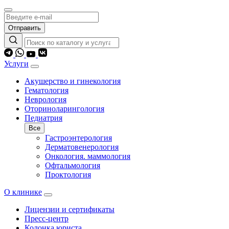
Отправить
Услуги
Акушерство и гинекология
Гематология
Неврология
Оториноларингология
Педиатрия
Все
Гастроэнтерология
Дерматовенерология
Онкология. маммология
Офтальмология
Проктология
О клинике
Лицензии и сертификаты
Пресс-центр
Колонка юриста