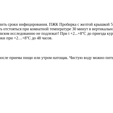
чнить сроки инфицирования. ПЖК Пробирка с желтой крышкой 5 
ать отстояться при комнатной температуре 30 минут в вертикал
олизом исследованию не подлежат! При t +2...+8°С до приезда ку
вки при +2…+8°С до 48 часов.
са после приема пищи или утром натощак. Чистую воду можно пит