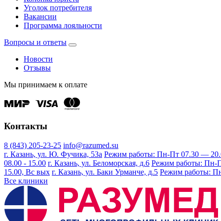
Уголок потребителя
Вакансии
Программа лояльности
Вопросы и ответы
Новости
Отзывы
Мы принимаем к оплате
Контакты
8 (843) 205-23-25
info@razumed.su
г. Казань, ул. Ю. Фучика, 53а
Режим работы: Пн-Пт 07.30 — 20.00
08.00 - 15.00
г. Казань, ул. Беломорская, д.6
Режим работы: Пн-Пт 
15.00, Вс вых
г. Казань, ул. Баки Урманче, д.5
Режим работы: Пн-
Все клиники