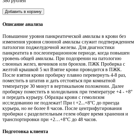
380 рублей
Добавить в корзину
Описание анализа
Повышение уровня панкреатической амилазы в крови без
изменения уровня слюнной амилазы служит подтверждением
патологии поджелудочной железы. Для диагностики
панкреатита в послеоперационном периоде, когда повышен
уровень общей амилазы. При подозрении на патологию
слюнных желез, яичников или бронхов. ПЖК Пробирка с
желтой крышкой 5 мл Взятие крови проводится в ПЖК.
После взятия крови пробирку плавно перевернуть 4-8 раз,
поместить в штатив и дать отстояться при комнатной
температуре 30 минут в вертикальном положении. Далее
пробирку поместить в холодильник при температуре +4 - +8°
и передать курьеру. Образцы крови с гемолизом
исследованию не подлежат! При t +2...+8°С до приезда
курьера, но не более 8 часов. После центрифугирования
пробирки с разделительным гелем общее время хранения и
транспортировки при +2…+8°С до 48 часов.
Подготовка клиента