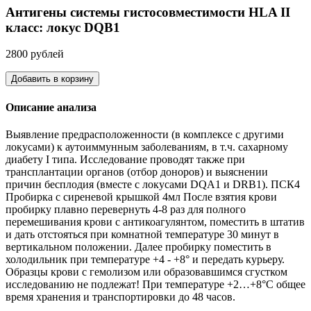
Антигены системы гистосовместимости HLA II
класс: локус DQB1
2800 рублей
Добавить в корзину
Описание анализа
Выявление предрасположенности (в комплексе с другими
локусами) к аутоиммунным заболеваниям, в т.ч. сахарному
диабету I типа. Исследование проводят также при
трансплантации органов (отбор доноров) и выяснении
причин бесплодия (вместе с локусами DQA1 и DRB1). ПСК4
Пробирка с сиреневой крышкой 4мл После взятия крови
пробирку плавно перевернуть 4-8 раз для полного
перемешивания крови с антикоагулянтом, поместить в штатив
и дать отстояться при комнатной температуре 30 минут в
вертикальном положении. Далее пробирку поместить в
холодильник при температуре +4 - +8° и передать курьеру.
Образцы крови с гемолизом или образовавшимся сгустком
исследованию не подлежат! При температуре +2…+8°С общее
время хранения и транспортировки до 48 часов.