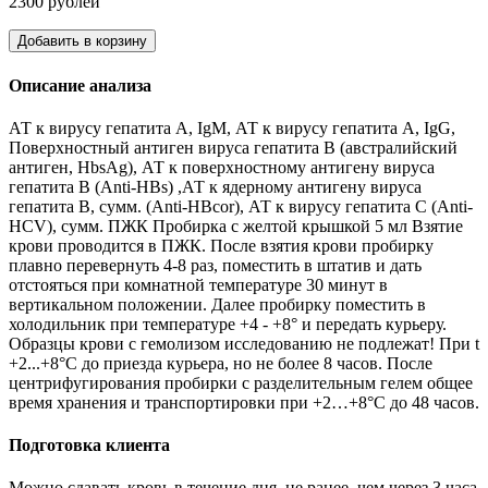
2300 рублей
Добавить в корзину
Описание анализа
АТ к вирусу гепатита А, IgM, АТ к вирусу гепатита А, IgG,
Поверхностный антиген вируса гепатита В (австралийский
антиген, HbsAg), АТ к поверхностному антигену вируса
гепатита В (Anti-HBs) ,АТ к ядерному антигену вируса
гепатита В, сумм. (Anti-HBcor), АТ к вирусу гепатита С (Anti-
HCV), сумм. ПЖК Пробирка с желтой крышкой 5 мл Взятие
крови проводится в ПЖК. После взятия крови пробирку
плавно перевернуть 4-8 раз, поместить в штатив и дать
отстояться при комнатной температуре 30 минут в
вертикальном положении. Далее пробирку поместить в
холодильник при температуре +4 - +8° и передать курьеру.
Образцы крови с гемолизом исследованию не подлежат! При t
+2...+8°С до приезда курьера, но не более 8 часов. После
центрифугирования пробирки с разделительным гелем общее
время хранения и транспортировки при +2…+8°С до 48 часов.
Подготовка клиента
Можно сдавать кровь в течение дня, не ранее, чем через 3 часа