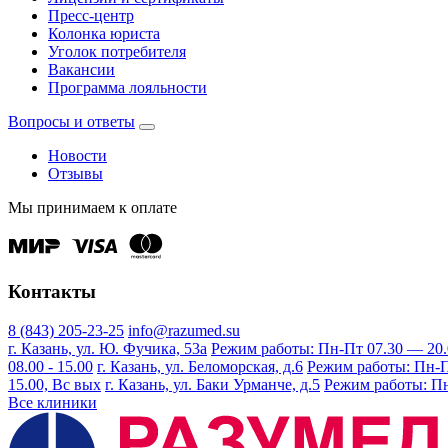
Пресс-центр
Колонка юриста
Уголок потребителя
Вакансии
Программа лояльности
Вопросы и ответы
Новости
Отзывы
Мы принимаем к оплате
Контакты
8 (843) 205-23-25
info@razumed.su
г. Казань, ул. Ю. Фучика, 53а
Режим работы: Пн-Пт 07.30 — 20.00
08.00 - 15.00
г. Казань, ул. Беломорская, д.6
Режим работы: Пн-Пт 
15.00, Вс вых
г. Казань, ул. Баки Урманче, д.5
Режим работы: Пн-
Все клиники