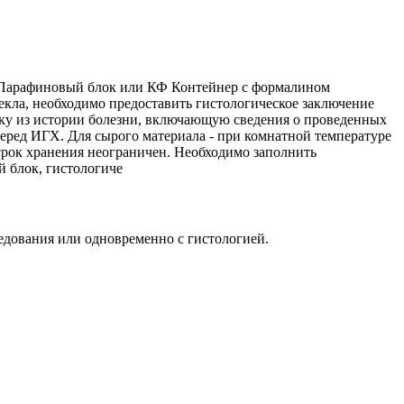
Б Парафиновый блок или КФ Контейнер с формалином
екла, необходимо предоставить гистологическое заключение
ску из истории болезни, включающую сведения о проведенных
еред ИГХ. Для сырого материала - при комнатной температуре
 срок хранения неограничен. Необходимо заполнить
й блок, гистологиче
едования или одновременно с гистологией.