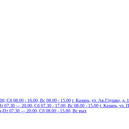
, Сб 08.00 - 16.00, Вс 08.00 - 15.00
г. Казань, ул. Ак.Глушко, д. 
07.30 — 20.00, Сб 07.30 - 17.00, Вс 08.00 - 15.00
г. Казань, ул.
Пт 07.30 — 20.00, Сб 08.00 - 15.00, Вс вых