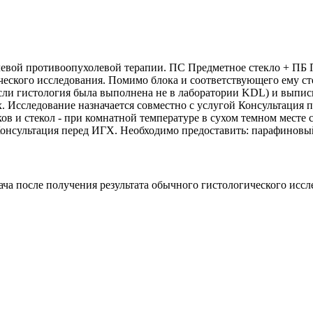
елевой противоопухолевой терапии. ПС Предметное стекло + П
ческого исследования. Помимо блока и соответствующего ему ст
если гистология была выполнена не в лаборатории KDL) и выпи
 Исследование назначается совместно с услугой Консультация п
ков и стекол - при комнатной температуре в сухом темном месте
 Консультация перед ИГХ. Необходимо предоставить: парафиновы
ча после получения результата обычного гистологического иссл