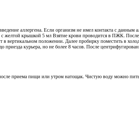
введение аллергена. Если организм не имел контакта с данным ал
с желтой крышкой 5 мл Взятие крови проводится в ПЖК. После в
ут в вертикальном положении. Далее пробирку поместить в холод
 до приезда курьера, но не более 8 часов. После центрифугиров
са после приема пищи или утром натощак. Чистую воду можно пит