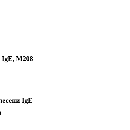
 IgE, M208
лесени IgE
8