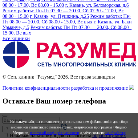
08.00 - 17.00, Вс 08.00 - 15.00
г. Казань, ул. Беломорская, д.6
Режим работы: Пн-Пт 07.30 — 20.00, Сб 07.30 - 17.00, Вс
08.00 - 15.00
г. Казань, ул. Пушкина, д.25
Режим работы: Пн-
Пт 08.00 — 20.00, Сб 08.00 - 15.00, Вс вых
г. Казань, ул. Баки
Урманче, д.5
Режим работы: Пн-Пт 07.30 — 20.00, Сб 08.00 -
15.00, Вс вых
Все клиники
© Сеть клиник “Разумед” 2026. Все права защищены
Политика конфиденциальности
разработка и продвижение
Оставьте Ваш номер телефона
Используя сайт, вы соглашаетесь с использованием файлов cookie для сбора
анонимной статистики о пользователях, метрической программы «Яндекс-
Метрика»,
политикой конфиденциальности
и даёте согласие
на обработку
Нажимая на кнопку, я даю согласие на
обработку моих