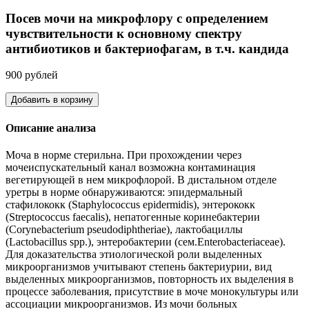
Посев мочи на микрофлору с определением
чувствительности к основному спектру
антибиотиков и бактериофагам, в т.ч. кандида
900 рублей
Добавить в корзину
Описание анализа
Моча в норме стерильна. При прохождении через
мочеиспускательный канал возможна контаминация
вегетирующей в нем микрофлорой. В дистальном отделе
уретры в норме обнаруживаются: эпидермальный
стафилококк (Staphylococcus epidermidis), энтерококк
(Streptococcus faecalis), непатогенные коринебактерии
(Corynebacterium pseudodiphtheriae), лактобациллы
(Lactobacillus spp.), энтеробактерии (сем.Enterobacteriaceae).
Для доказательства этиологической роли выделенных
микроорганизмов учитывают степень бактериурии, вид
выделенных микроорганизмов, повторность их выделения в
процессе заболевания, присутствие в моче монокультуры или
ассоциации микроорганизмов. Из мочи больных