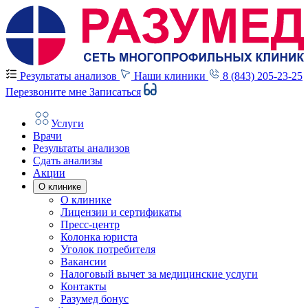
Результаты анализов
Наши клиники
8 (843) 205-23-25
Перезвоните мне
Записаться
Услуги
Врачи
Результаты анализов
Сдать анализы
Акции
О клинике
О клинике
Лицензии и сертификаты
Пресс-центр
Колонка юриста
Уголок потребителя
Вакансии
Налоговый вычет за медицинские услуги
Контакты
Разумед бонус