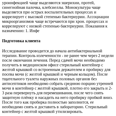
уроинфекцией чаще выделяются эшерихии, протей,
синегнойная палочка, клебсиеллы. Монокультура чаще
выделяется при острых воспалительных процессах и
коррелирует с высокой степенью бактериурии. Ассоциации
микроорганизмов чаще встречаются при хрон. процессах и
коррелируют с низкой степенью бактериурии. Показания к
назначению: 1. Инфе
Подготовка клиента
Исследование проводится до начала антибактериальной
терапии. Контроль излеченности - не ранее чем через 2 недели
после окончания лечения. Перед сдачей мочи необходимо
получить в медицинском офисе стерильный контейнер с
желтой крышкой со встроенным держателем и пробирку для
посева мочи (с желтой крышкой и черным кольцом). После
тщательного туалета наружных половых органов без
антисептиков необходимо собрать среднюю порцию утренней
мочи в контейнер с желтой крышкой, плотно его закрыть и 2-
3 раза перевернуть для перемешивания, после чего снять
защитную плёнку и насадить на него пробирку пробкой вниз.
После того как пробирка полностью заполнится, ее
необходимо снять и доставить в лабораторию. Стерильный
контейнер с желтой крышкой утилизировать.