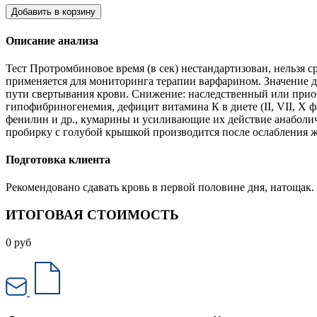
Добавить в корзину
Описание анализа
Тест Протромбиновое время (в сек) нестандартизован, нельзя
применяется для мониторинга терапии варфарином. Значение д
пути свертывания крови. Снижение: наследственный или приоб
гипофибриногенемия, дефицит витамина К в диете (II, VII, X 
фенилин и др., кумарины и усиливающие их действие анаболи
пробирку с голубой крышкой производится после ослабления жг
Подготовка клиента
Рекомендовано сдавать кровь в первой половине дня, натощак
ИТОГОВАЯ СТОИМОСТЬ
0
руб