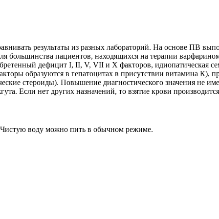
 сравнивать результаты из разных лабораторий. На основе ПВ 
ля большинства пациентов, находящихся на терапии варфарином:
ретенный дефицит I, II, V, VII и X факторов, идиопатическая 
факторы образуются в гепатоцитах в присутствии витамина К), п
ческие стероиды). Повышение диагностического значения не им
ута. Если нет других назначений, то взятие крови производится
. Чистую воду можно пить в обычном режиме.