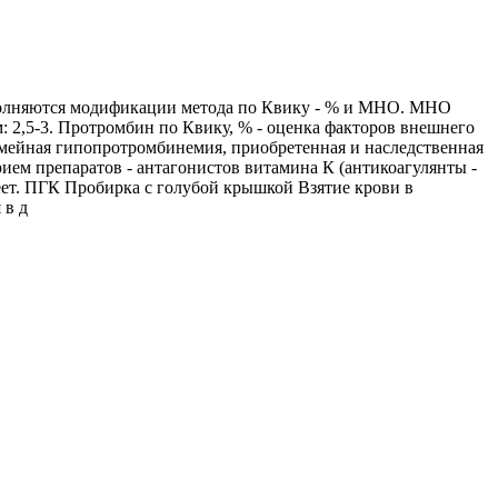
выполняются модификации метода по Квику - % и МНО. МНО
 2,5-3. Протромбин по Квику, % - оценка факторов внешнего
семейная гипопротромбинемия, приобретенная и наследственная
рием препаратов - антагонистов витамина К (антикоагулянты -
еет. ПГК Пробирка с голубой крышкой Взятие крови в
 в д