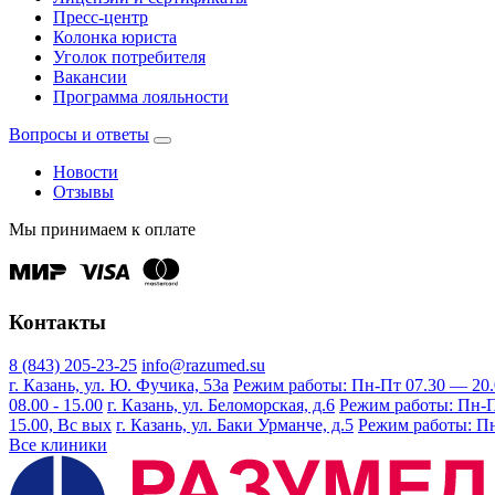
Пресс-центр
Колонка юриста
Уголок потребителя
Вакансии
Программа лояльности
Вопросы и ответы
Новости
Отзывы
Мы принимаем к оплате
Контакты
8 (843) 205-23-25
info@razumed.su
г. Казань, ул. Ю. Фучика, 53а
Режим работы: Пн-Пт 07.30 — 20.00
08.00 - 15.00
г. Казань, ул. Беломорская, д.6
Режим работы: Пн-Пт 
15.00, Вс вых
г. Казань, ул. Баки Урманче, д.5
Режим работы: Пн-
Все клиники