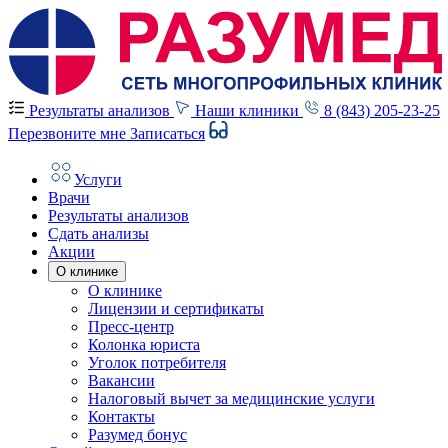
Результаты анализов
Наши клиники
8 (843) 205-23-25
Перезвоните мне
Записаться
Услуги
Врачи
Результаты анализов
Сдать анализы
Акции
О клинике
О клинике
Лицензии и сертификаты
Пресс-центр
Колонка юриста
Уголок потребителя
Вакансии
Налоговый вычет за медицинские услуги
Контакты
Разумед бонус