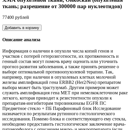
ткань; разрешение от 300000 пар нуклеотидов)
77400 рублей
Добавить в корзину
Описание анализа
Информация о наличии в опухоли числа копий генов и
участков с потерей гетерозиготности, их протяженность и
генный состав могут помочь врачу оценить или уточнить
прогноз развития заболевания, а также принять решение о
выборе оптимальной противоопухолевой терапии. Так,
например, при наличии в опухолевых клетках молочной
железы амплификаций гена ERBB2 (Her2/Neu) препаратом
выбора может быть трастузумаб. Другим примером может
служить амплификация гена MET при немелкоклеточном раке
легкого, которая приводит к резистентности опухоли к
препаратам-ингибиторам тирозинкиназы EGFR ПС
Предметное стекло + ПБ Парафиновый блок Исследование
назначается по результатам рутинного гистологического
исследования. Помимо блока и соответствующего ему стекла,
необходимо предоставить гистологическое заключение врача-
патоморфолога с описанием макро- и микропрепарата (если