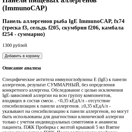
(ImmunoCAP)
Панель аллергенов рыба IgE ImmunoCAP, fx74
(треска f3, сельдь f205, скумбрия f206, камбала
f254 - суммарно)
1300 рублей
Добавить в корзину
Описание анализа
Специфические антитела иммуноглобулины Е (IgE) к панели
аллергенов, результат СУММАРНЫЙ, без определения
конкретного аллергена. Обследование с целью исключения
IgE-зависимой аллергии на всю группу компонентов,
входящих в состав смеси. . <0,35 кЕдА/л - отсутствие
сенсибилизации к панели аллергенов. ≥0,35 кЕдА/л -
указывают на сенсибилизацию к панели аллергенов, но могут
быть использованы для диагностики клинической аллергии
только с учетом индивидуальных симптомов и анамнеза
пациента. ПЖК Пробирка с желтой крышкой 5 мл Взятие