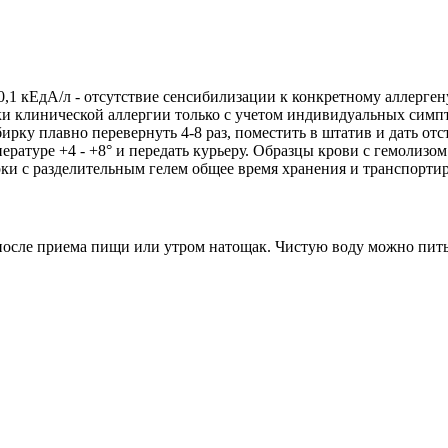
1 кЕдА/л - отсутствие сенсибилизации к конкретному аллергену
тики клинической аллергии только с учетом индивидуальных си
ирку плавно перевернуть 4-8 раз, поместить в штатив и дать от
ратуре +4 - +8° и передать курьеру. Образцы крови с гемолизом
рки с разделительным гелем общее время хранения и транспорти
са после приема пищи или утром натощак. Чистую воду можно пит