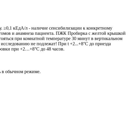
. ≥0,1 кЕдА/л - наличие сенсибилизации к конкретному
мптомов и анамнеза пациента. ПЖК Пробирка с желтой крышкой
стояться при комнатной температуре 30 минут в вертикальном
 исследованию не подлежат! При t +2...+8°С до приезда
ровки при +2…+8°С до 48 часов.
ь в обычном режиме.