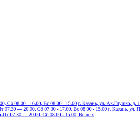
, Сб 08.00 - 16.00, Вс 08.00 - 15.00
г. Казань, ул. Ак.Глушко, д. 
07.30 — 20.00, Сб 07.30 - 17.00, Вс 08.00 - 15.00
г. Казань, ул.
Пт 07.30 — 20.00, Сб 08.00 - 15.00, Вс вых