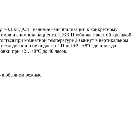
. ≥0,1 кЕдА/л - наличие сенсибилизации к конкретному
мптомов и анамнеза пациента. ПЖК Пробирка с желтой крышкой
стояться при комнатной температуре 30 минут в вертикальном
 исследованию не подлежат! При t +2...+8°С до приезда
ровки при +2…+8°С до 48 часов.
ь в обычном режиме.