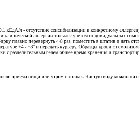
1 кЕдА/л - отсутствие сенсибилизации к конкретному аллергену
тики клинической аллергии только с учетом индивидуальных си
ирку плавно перевернуть 4-8 раз, поместить в штатив и дать от
ратуре +4 - +8° и передать курьеру. Образцы крови с гемолизом
рки с разделительным гелем общее время хранения и транспорти
са после приема пищи или утром натощак. Чистую воду можно пит