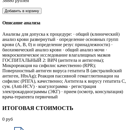
38880 рублей
Добавить в корзину
Описание анализа
Анализы для допуска к процедуре: · общий (клинический)
анализ крови развернутый · определение основных групп
крови (А, В, 0) и определение резус принадлежности) ·
биохимический анализ крови · общий анализ мочи ·
микроскопическое исследование влагалищных мазков
ГОСПИТАЛЬНЫЙ 2: ВИЧ (антитела и антигены);
Микрореакция на сифилис качественно (RPR);
Поверхностный антиген вируса гепатита В (австралийский
антиген, HbsAg); Реакция пассивной гемагглютинации на
сифилис (РПГА), качественно; Антитела к вирусу гепатита С,
сум. (Anti-HCV) · коагулограмма · регистрация
электрокардиограммы (ЭКГ) · прием (осмотр, консультация)
врача-терапевта первичный
ИТОГОВАЯ СТОИМОСТЬ
0
руб