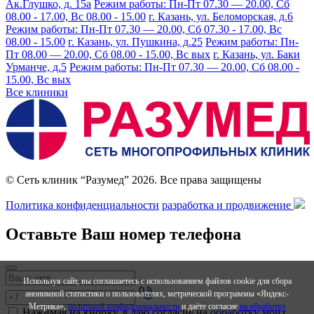
Ак.Глушко, д. 15а
Режим работы: Пн-Пт 07.30 — 20.00, Сб
08.00 - 17.00, Вс 08.00 - 15.00
г. Казань, ул. Беломорская, д.6
Режим работы: Пн-Пт 07.30 — 20.00, Сб 07.30 - 17.00, Вс
08.00 - 15.00
г. Казань, ул. Пушкина, д.25
Режим работы: Пн-
Пт 08.00 — 20.00, Сб 08.00 - 15.00, Вс вых
г. Казань, ул. Баки
Урманче, д.5
Режим работы: Пн-Пт 07.30 — 20.00, Сб 08.00 -
15.00, Вс вых
Все клиники
© Сеть клиник “Разумед” 2026. Все права защищены
Политика конфиденциальности
разработка и продвижение
Оставьте Ваш номер телефона
Используя сайт, вы соглашаетесь с использованием файлов cookie для сбора
анонимной статистики о пользователях, метрической программы «Яндекс-
Метрика»,
политикой конфиденциальности
и даёте согласие
на обработку
Нажимая на кнопку, я даю согласие на
обработку моих