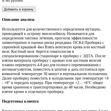
4780 рублей
Добавить в корзину
Описание анализа
Используется для количественного определения мутации,
приводящей к острому миелолейкозу. Назначается для
определения тактики лечения, прогноза эффективности
химиотерапии и оценки риска рецидива. ПСК4 Пробирка с
сиреневой крышкой 4мл Взять венозную кровь или костный
мозг. Костный мозг берется гематологом в
специализированном стационаре в пробирку с ЭДТА. После
взятия материала пробирку с кровью или костным мозгом
плавно перевернуть 4-8 раз для полного перемешивания с
антикоагулянтом, поместить в штатив и дать отстояться при
комнатной температуре 30 минут в вертикальном положении.
Далее пробирку поместить в холодильник при температуре +4
- +8° и передать курьеру. При температуре +2…+8°С общее
время хранения и транспортировки до 48 часов. Необходимо
взятие крови в отдельную пробирку.
Подготовка клиента
Кровь можно сдавать в течение дня, не ранее, чем через 3 часа