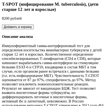
T-SPOT (инфицирование M. tuberculosis), (дети
старше 12 лет и взрослые)
8200 рублей
Добавить в корзину
Описание анализа
Иммуноферментный гамма-интерфероновый тест для
определения носительства микобактерии туберкулеза у детей
старше 12 лет и взрослых. Количественное определение
сенсибилизированных Т-лимфоцитов (CD4 и CD8), которые
начинают вырабатывать гамма-интерферон на стимуляцию
белками ESAT-6 и CFP10, входящими в состав МБТ в том
случае, если организм ранее встречался с данными белками
(т.е. есть инфицирование МБТ). Чувствительность Т-СПОТ
оценивается от 87 до 97%, специфичность до 97%. Метод
позволяет исключить ложноположительные реакции.
Результат не зависит от вакцинации БЦЖ. Тест позволяет
выявить внелегочные формы туберкулёза, но
дифференцировать легочные и внелегочные формы,
активный tbc и латентный, невозможно. В России
использование методики Т-СПОТ утверждено в 2012 году ФЗ