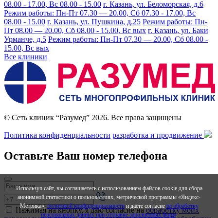
08.00 - 17.00, Вс 08.00 - 15.00
г. Казань, ул. Беломорская, д.6
Режим работы: Пн-Пт 07.30 — 20.00, Сб 07.30 - 17.00, Вс
08.00 - 15.00
г. Казань, ул. Пушкина, д.25
Режим работы: Пн-
Пт 08.00 — 20.00, Сб 08.00 - 15.00, Вс вых
г. Казань, ул. Баки
Урманче, д.5
Режим работы: Пн-Пт 07.30 — 20.00, Сб 08.00 -
15.00, Вс вых
Все клиники
© Сеть клиник “Разумед” 2026. Все права защищены
Политика конфиденциальности
разработка и продвижение
Оставьте Ваш номер телефона
Используя сайт, вы соглашаетесь с использованием файлов cookie для сбора
анонимной статистики о пользователях, метрической программы «Яндекс-
Метрика»,
политикой конфиденциальности
и даёте согласие
на обработку
Нажимая на кнопку, я даю согласие на
обработку моих
персональных данных при отправке заполненных форм
.