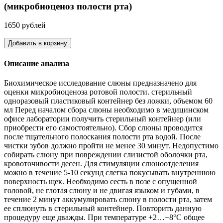
(микробиоценоз полости рта)
1650 рублей
Добавить в корзину
Описание анализа
Биохимическое исследование слюны предназначено для
оценки микробиоценоза ротовой полости. стерильный
одноразовый пластиковый контейнер без ложки, объемом 60
мл Перед началом сбора слюны необходимо в медицинском
офисе лаборатории получить стерильный контейнер (или
приобрести его самостоятельно). Сбор слюны проводится
после тщательного полоскания полости рта водой. После
чистки зубов должно пройти не менее 30 минут. Недопустимо
собирать слюну при повреждении слизистой оболочки рта,
кровоточивости десен. Для стимуляции слюноотделения
можно в течение 5-10 секунд слегка покусывать внутреннюю
поверхность щек. Необходимо сесть в позе с опущенной
головой, не глотая слюну и не двигая языком и губами, в
течение 2 минут аккумулировать слюну в полости рта, затем
ее сплюнуть в стерильный контейнер. Повторить данную
процедуру еще дважды. При температуре +2…+8°С общее