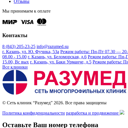
Отзывы
Мы принимаем к оплате
Контакты
8 (843) 205-23-25
info@razumed.su
г. Казань, ул. Ю. Фучика, 53а
Режим работы: Пн-Пт 07.30 — 20.00
08.00 - 15.00
г. Казань, ул. Беломорская, д.6
Режим работы: Пн-Пт 
15.00, Вс вых
г. Казань, ул. Баки Урманче, д.5
Режим работы: Пн-
Все клиники
© Сеть клиник “Разумед” 2026. Все права защищены
Политика конфиденциальности
разработка и продвижение
Оставьте Ваш номер телефона