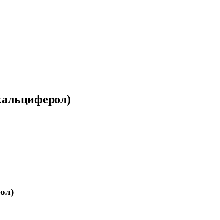
кальциферол)
ол)