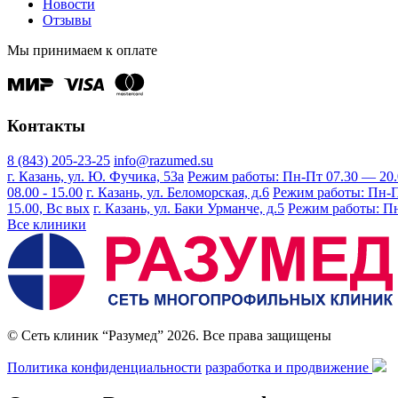
Новости
Отзывы
Мы принимаем к оплате
Контакты
8 (843) 205-23-25
info@razumed.su
г. Казань, ул. Ю. Фучика, 53а
Режим работы: Пн-Пт 07.30 — 20.00
08.00 - 15.00
г. Казань, ул. Беломорская, д.6
Режим работы: Пн-Пт 
15.00, Вс вых
г. Казань, ул. Баки Урманче, д.5
Режим работы: Пн-
Все клиники
© Сеть клиник “Разумед” 2026. Все права защищены
Политика конфиденциальности
разработка и продвижение