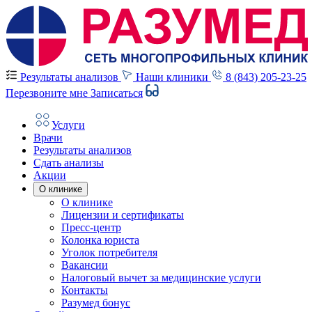
Результаты анализов
Наши клиники
8 (843) 205-23-25
Перезвоните мне
Записаться
Услуги
Врачи
Результаты анализов
Сдать анализы
Акции
О клинике
О клинике
Лицензии и сертификаты
Пресс-центр
Колонка юриста
Уголок потребителя
Вакансии
Налоговый вычет за медицинские услуги
Контакты
Разумед бонус