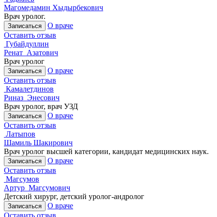
Магомедамин Хыдырбекович
Врач уролог.
О враче
Записаться
Оставить отзыв
Губайдуллин
Ренат Азатович
Врач уролог
О враче
Записаться
Оставить отзыв
Камалетдинов
Риназ Энесович
Врач уролог, врач УЗД
О враче
Записаться
Оставить отзыв
Латыпов
Шамиль Шакирович
Врач уролог высшей категории, кандидат медицинских наук.
О враче
Записаться
Оставить отзыв
Магсумов
Артур Магсумович
Детский хирург, детский уролог-андролог
О враче
Записаться
Оставить отзыв