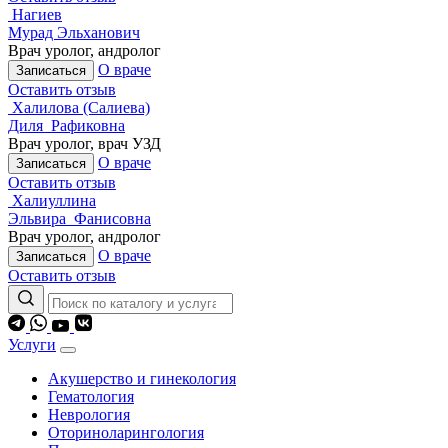
Нагиев
Мурад Эльханович
Врач уролог, андролог
О враче
Записаться
Оставить отзыв
Халилова (Салиева)
Диля Рафиковна
Врач уролог, врач УЗД
О враче
Записаться
Оставить отзыв
Халиуллина
Эльвира Фанисовна
Врач уролог, андролог
О враче
Записаться
Оставить отзыв
Услуги
Акушерство и гинекология
Гематология
Неврология
Оториноларингология