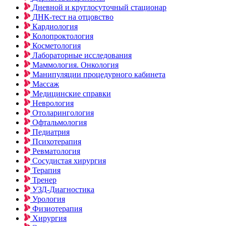
Дневной и круглосуточный стационар
ДНК-тест на отцовство
Кардиология
Колопроктология
Косметология
Лабораторные исследования
Маммология. Онкология
Манипуляции процедурного кабинета
Массаж
Медицинские справки
Неврология
Отоларингология
Офтальмология
Педиатрия
Психотерапия
Ревматология
Сосудистая хирургия
Терапия
Тренер
УЗД-Диагностика
Урология
Физиотерапия
Хирургия