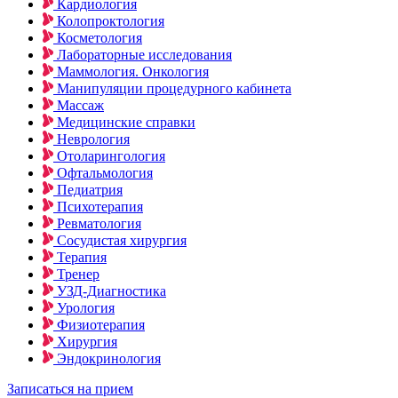
Кардиология
Колопроктология
Косметология
Лабораторные исследования
Маммология. Онкология
Манипуляции процедурного кабинета
Массаж
Медицинские справки
Неврология
Отоларингология
Офтальмология
Педиатрия
Психотерапия
Ревматология
Сосудистая хирургия
Терапия
Тренер
УЗД-Диагностика
Урология
Физиотерапия
Хирургия
Эндокринология
Записаться на прием