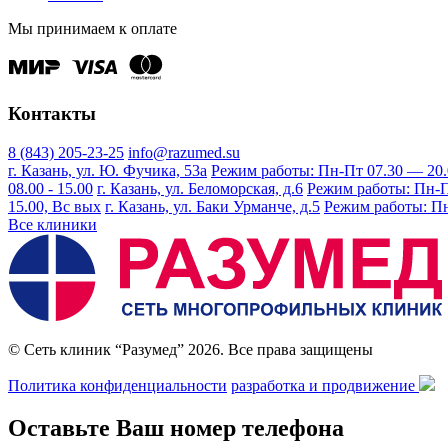
Мы принимаем к оплате
Контакты
8 (843) 205-23-25
info@razumed.su
г. Казань, ул. Ю. Фучика, 53а
Режим работы: Пн-Пт 07.30 — 20.00
08.00 - 15.00
г. Казань, ул. Беломорская, д.6
Режим работы: Пн-Пт 
15.00, Вс вых
г. Казань, ул. Баки Урманче, д.5
Режим работы: Пн-
Все клиники
© Сеть клиник “Разумед” 2026. Все права защищены
Политика конфиденциальности
разработка и продвижение
Оставьте Ваш номер телефона