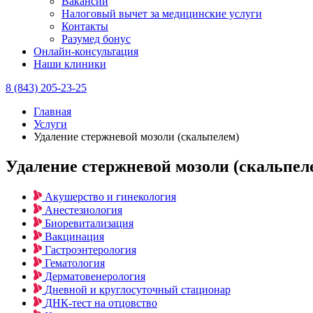
Вакансии
Налоговый вычет за медицинские услуги
Контакты
Разумед бонус
Онлайн-консультация
Наши клиники
8 (843) 205-23-25
Главная
Услуги
Удаление стержневой мозоли (скальпелем)
Удаление стержневой мозоли (скальпел
Акушерство и гинекология
Анестезиология
Биоревитализация
Вакцинация
Гастроэнтерология
Гематология
Дерматовенерология
Дневной и круглосуточный стационар
ДНК-тест на отцовство