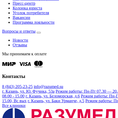
Пресс-центр
Колонка юриста
Уголок потребителя
Вакансии
Программа лояльности
Вопросы и ответы
Новости
Отзывы
Мы принимаем к оплате
Контакты
8 (843) 205-23-25
info@razumed.su
г. Казань, ул. Ю. Фучика, 53а
Режим работы: Пн-Пт 07.30 — 20.00
08.00 - 15.00
г. Казань, ул. Беломорская, д.6
Режим работы: Пн-Пт 
15.00, Вс вых
г. Казань, ул. Баки Урманче, д.5
Режим работы: Пн-
Все клиники