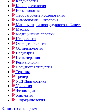
Кардиология
Колопроктология
Косметология
Лабораторные исследования
Маммология. Онкология
Манипуляции процедурного кабинета
Массаж
Медицинские справки
Неврология
Отоларингология
Офтальмология
Педиатрия
Психотерапия
Ревматология
Сосудистая хирургия
Терапия
Тренер
УЗД-Диагностика
Урология
Физиотерапия
Хирургия
Эндокринология
Записаться на прием