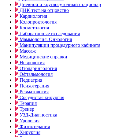
Дневной и круглосуточный стационар
ДНК-тест на отцовство
Кардиология
Колопроктология
Косметология
Лабораторные исследования
Маммология. Онкология
Манипуляции процедурного кабинета
Массаж
Медицинские справки
Неврология
Отоларингология
Офтальмология
Педиатрия
Психотерапия
Ревматология
Сосудистая хирургия
Терапия
Тренер
УЗД-Диагностика
Урология
Физиотерапия
Хирургия